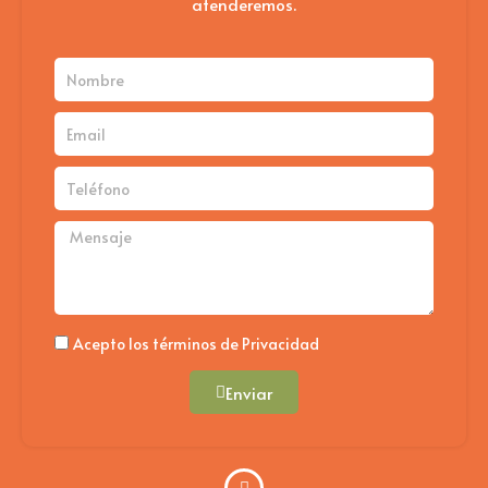
atenderemos.
Nombre
Email
Teléfono
Mensaje
Politica
Acepto los términos de Privacidad
Enviar