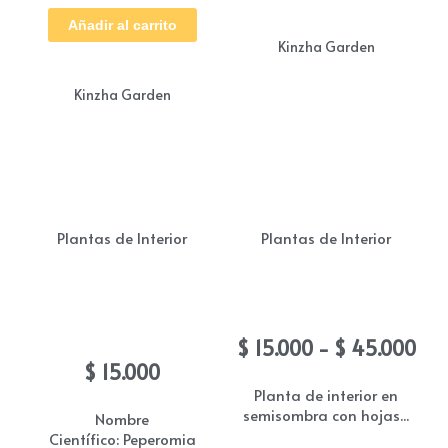
Añadir al carrito
Kinzha Garden
Kinzha Garden
Plantas de Interior
Plantas de Interior
Peperomia Obtusifolia /
Calathea Papel
Cola de Ratòn
Ra
$
15.000
-
$
45.000
de
$
15.000
pre
Planta de interior en
semisombra con hojas...
des
Nombre
Científico: Peperomia
$ 1