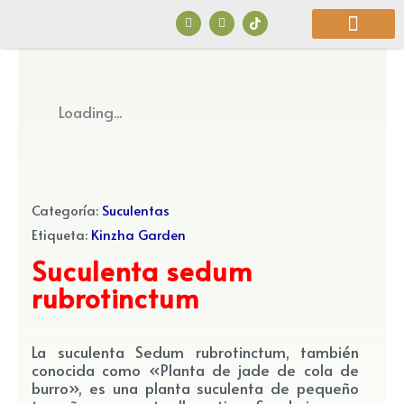
Ir
F
I
a
n
al
c
s
e
t
b
a
contenido
o
g
o
r
¿Quiénes Somos?
k
a
Loading...
m
Categoría:
Suculentas
Etiqueta:
Kinzha Garden
Suculenta sedum
rubrotinctum
La suculenta Sedum rubrotinctum, también
conocida como «Planta de jade de cola de
burro», es una planta suculenta de pequeño