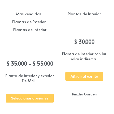
op
se
,
Mas vendidas
Plantas de Interior
pu
,
Plantas de Exterior
ele
Plantas de Interior
Caladium
en
la
$
30.000
Bonsai jade (Arbol del
pá
dinero)
Planta de interior con luz
de
solar indirecta...
Rango
$
35.000
-
$
55.000
pr
de
precios:
Planta de interior y exterior.
Añadir al carrito
De fácil...
desde
$ 35.000
Este
hasta
Kinzha Garden
Seleccionar opciones
producto
$ 55.000
tiene