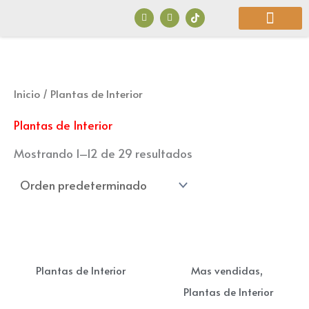
Ir
F
I
a
n
al
c
s
e
t
b
a
contenido
o
g
o
r
¿Quiénes Somos?
k
a
m
Inicio
/ Plantas de Interior
Plantas de Interior
Mostrando 1–12 de 29 resultados
,
Plantas de Interior
Mas vendidas
Plantas de Interior