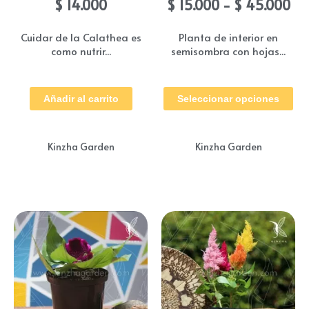
Ra
$
14.000
$
15.000
-
$
45.000
de
pre
Cuidar de la Calathea es
Planta de interior en
como nutrir...
semisombra con hojas...
de
$ 1
Es
ha
Añadir al carrito
Seleccionar opciones
pr
$ 
tie
múl
Kinzha Garden
Kinzha Garden
var
Las
op
se
pu
ele
en