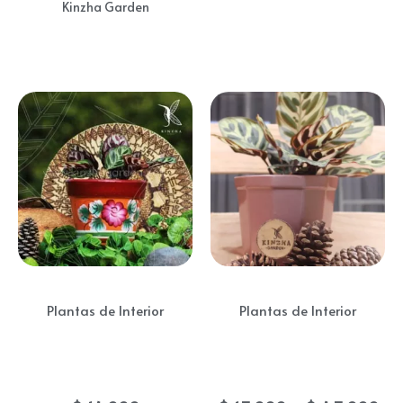
múltiples
Kinzha Garden
variantes.
Las
opciones
se
pueden
elegir
en
la
página
de
Plantas de Interior
Plantas de Interior
producto
Calathea
Calathea Papel