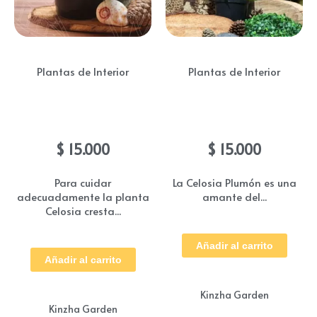
la
pá
de
Plantas de Interior
Plantas de Interior
pr
Celosia Cresta
Celosia Plumòn
$
15.000
$
15.000
Para cuidar
La Celosia Plumón es una
adecuadamente la planta
amante del...
Celosia cresta...
Añadir al carrito
Añadir al carrito
Kinzha Garden
Kinzha Garden