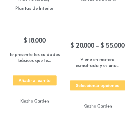
pu
Plantas de Interior
ele
Begonia Roja con Maceta
en
de Barro Diseño
Begonia Piel de Sapo
la
Precolombino
pá
$
18.000
Ra
$
20.000
-
$
55.000
de
de
Te presento los cuidados
pr
pr
Viene en matera
básicos que te...
esmaltada y es una...
de
$ 
Es
ha
Añadir al carrito
Seleccionar opciones
pr
$ 
tie
Kinzha Garden
múl
Kinzha Garden
var
Las