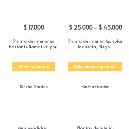
Aphelandra
Aspidistra (Billete)
Ra
$
17.000
$
25.000
-
$
45.000
de
pr
Planta de interior es
Planta de interior; luz solar
bastante llamativa por...
indirecta, Riego...
de
$ 
Es
ha
Añadir al carrito
Seleccionar opciones
pr
$ 
tie
múl
Kinzha Garden
Kinzha Garden
var
Las
op
se
,
Mas vendidas
Plantas de Interior