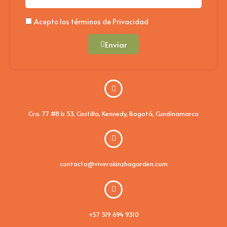
Politica
Acepto los términos de Privacidad
Enviar
Cra. 77 #8 b 53, Castilla, Kennedy, Bogotá, Cundinamarca
contacto@viverokinzhagarden.com
+57 319 694 9310