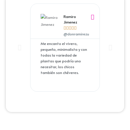
Ramiro
Jimenez





@donramirezu
Me encanto el vivero,
Llevaba al
pequeño, minimalista y con
buscando u
todas la variedad de
que mi madr
plantas que podría uno
antigua cas
necesitar, los chicos
hasta lo im
también son chéveres.
conseguirlo
agradecida