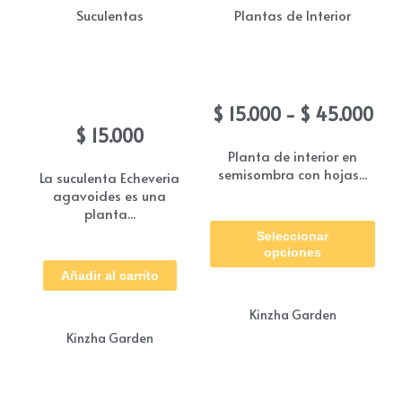
Suculentas
Plantas de Interior
Suculenta echeveria
Calathea Papel
agavoides
Ra
$
15.000
-
$
45.000
de
$
15.000
pre
Planta de interior en
semisombra con hojas...
des
La suculenta Echeveria
agavoides es una
$ 1
Est
planta...
has
Seleccionar
pro
$ 4
opciones
tie
Añadir al carrito
múl
Kinzha Garden
vari
Kinzha Garden
Las
opc