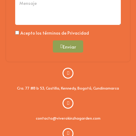
Politica
Acepto los términos de Privacidad
Enviar
Cra. 77 #8 b 53, Castilla, Kennedy, Bogotá, Cundinamarca
contacto@viverokinzhagarden.com