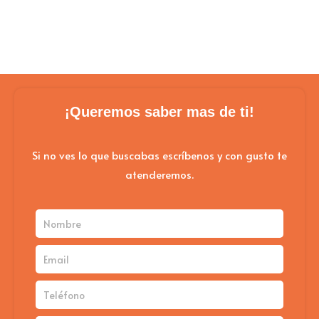
¡Queremos saber mas de ti!
Si no ves lo que buscabas escríbenos y con gusto te
atenderemos.
Nombre
Email
Teléfono
Mensaje