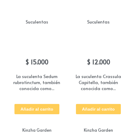
se
pue
eleg
Suculentas
Suculentas
en
la
Suculenta sedum
Suculentas Crassula
pág
rubrotinctum
Capitella
de
$
15.000
$
12.000
pro
La suculenta Sedum
La suculenta Crassula
rubrotinctum, también
Capitella, también
conocida como...
conocida como...
Añadir al carrito
Añadir al carrito
Kinzha Garden
Kinzha Garden