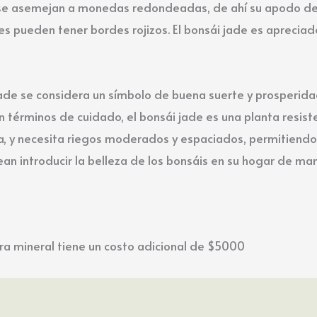
e se asemejan a monedas redondeadas, de ahí su apodo de 
s pueden tener bordes rojizos. El bonsái jade es apreciad
ade se considera un símbolo de buena suerte y prosperidad 
n términos de cuidado, el bonsái jade es una planta resis
ecta, y necesita riegos moderados y espaciados, permitiendo
n introducir la belleza de los bonsáis en su hogar de mane
ra mineral tiene un costo adicional de $5000