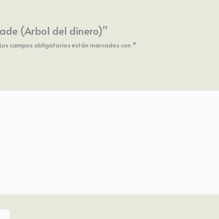
jade (Arbol del dinero)”
Los campos obligatorios están marcados con
*