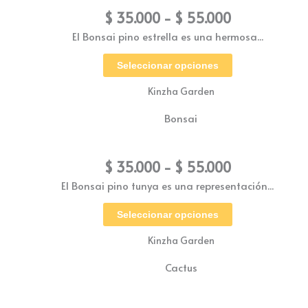
$
35.000
-
$
55.000
El Bonsai pino estrella es una hermosa...
Seleccionar opciones
Kinzha Garden
Bonsai
Bonsai Pino tunya
$
35.000
-
$
55.000
El Bonsai pino tunya es una representación...
Seleccionar opciones
Kinzha Garden
Cactus
Coreano bola negra