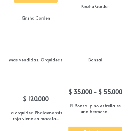
Kinzha Garden
Kinzha Garden
,
Mas vendidas
Orquideas
Bonsai
Orquidea phalaenopsis
Bonsai Pino estrella
roja
Ra
$
35.000
-
$
55.000
de
$
120.000
pre
El Bonsai pino estrella es
una hermosa...
de
La orquídea Phalaenopsis
roja viene en maceta...
$ 3
Est
ha