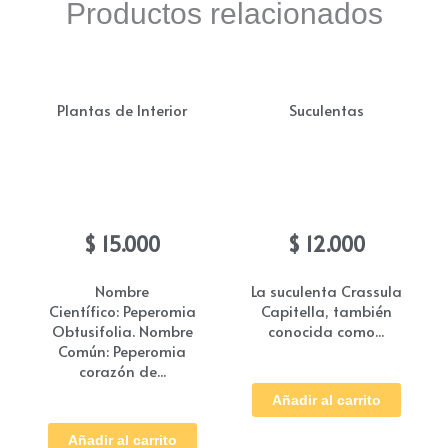
Productos relacionados
Plantas de Interior
Suculentas
Peperomia Obtusifolia /
Suculentas Crassula
Cola de Ratòn
Capitella
$
15.000
$
12.000
Nombre
La suculenta Crassula
Científico: Peperomia
Capitella, también
Obtusifolia. Nombre
conocida como...
Común: Peperomia
corazón de...
Añadir al carrito
Añadir al carrito