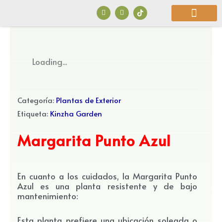
Ir
F
I
a
n
al
c
s
e
t
b
a
contenido
o
g
o
r
¿Quiénes Somos?
k
a
Loading...
m
Categoría:
Plantas de Exterior
Etiqueta:
Kinzha Garden
Margarita Punto Azul
En cuanto a los cuidados, la Margarita Punto
Azul es una planta resistente y de bajo
mantenimiento:
Esta planta prefiere una ubicación soleada o