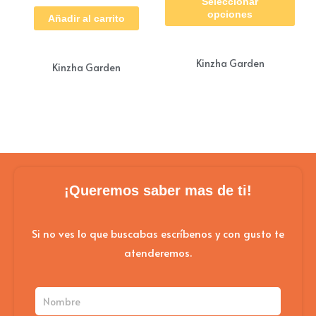
Seleccionar
pro
$ 5
opciones
Añadir al carrito
tie
múl
Kinzha Garden
Kinzha Garden
vari
Las
opc
se
pue
eleg
¡Queremos saber mas de ti!
en
la
Si no ves lo que buscabas escríbenos y con gusto te
pág
atenderemos.
de
pro
Nombre