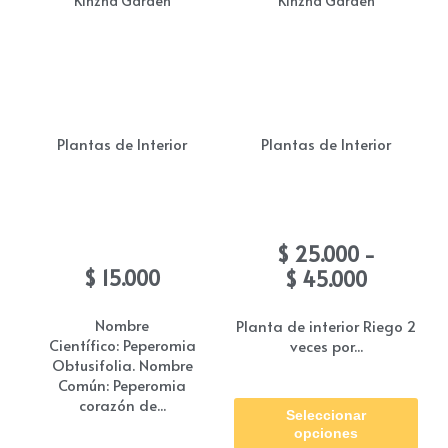
Kinzha Garden
Kinzha Garden
variantes.
vari
Las
Las
opciones
opc
se
se
pueden
pue
Plantas de Interior
Plantas de Interior
elegir
eleg
en
en
Peperomia Obtusifolia /
Violeta de los alpes
la
la
Cola de Ratòn
Rango
$
25.000
-
página
pág
de
$
15.000
$
45.000
de
de
precios:
producto
pro
desde
Nombre
Planta de interior Riego 2
Científico: Peperomia
veces por...
$ 25.000
Obtusifolia. Nombre
hasta
Común: Peperomia
Est
$ 45.000
corazón de...
Seleccionar
pro
opciones