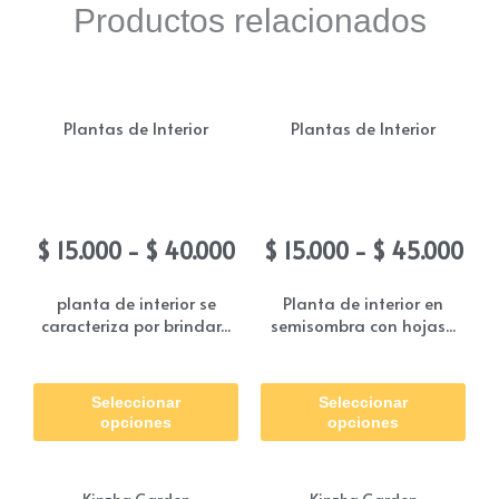
Productos relacionados
Plantas de Interior
Plantas de Interior
Centavo
Calathea Papel
Rango
Ra
$
15.000
-
$
40.000
$
15.000
-
$
45.000
de
de
precios:
pre
planta de interior se
Planta de interior en
caracteriza por brindar...
semisombra con hojas...
desde
des
$ 15.000
$ 1
Este
Est
hasta
has
Seleccionar
Seleccionar
producto
pro
$ 40.000
$ 4
opciones
opciones
tiene
tie
múltiples
múl