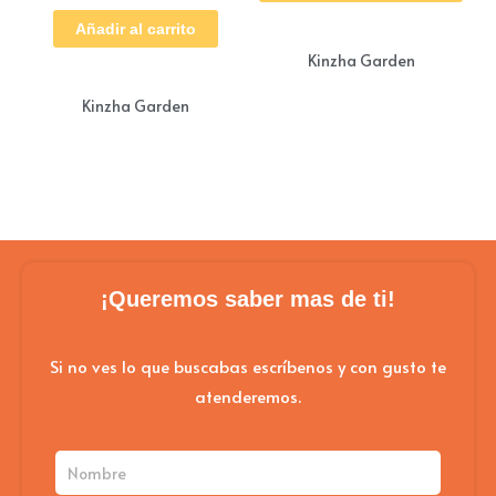
tie
Añadir al carrito
múl
Kinzha Garden
vari
Las
Kinzha Garden
opc
se
pue
eleg
en
¡Queremos saber mas de ti!
la
pág
Si no ves lo que buscabas escríbenos y con gusto te
de
atenderemos.
pro
Nombre