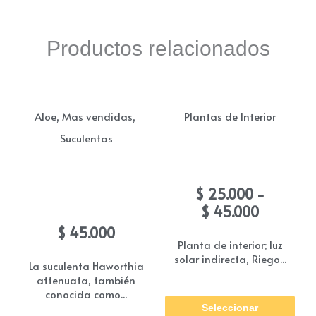
Productos relacionados
,
,
Aloe
Mas vendidas
Plantas de Interior
Suculentas
Aspidistra (Billete)
Suculenta haworthia
Rango
$
25.000
-
atenuata
de
$
45.000
precios:
$
45.000
desde
Planta de interior; luz
solar indirecta, Riego...
$ 25.000
La suculenta Haworthia
hasta
attenuata, también
Est
conocida como...
$ 45.000
Seleccionar
pro