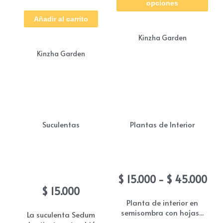
opciones
tie
Añadir al carrito
múl
Kinzha Garden
vari
Kinzha Garden
Las
opc
se
pue
eleg
Suculentas
Plantas de Interior
en
la
Suculenta sedum
Calathea Papel
pág
rubrotinctum
Ra
$
15.000
-
$
45.000
de
de
$
15.000
pro
pre
Planta de interior en
semisombra con hojas...
des
La suculenta Sedum