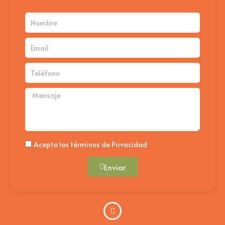
pro
Nombre
Email
Teléfono
Mensaje
Politica
Acepto los términos de Privacidad
Enviar