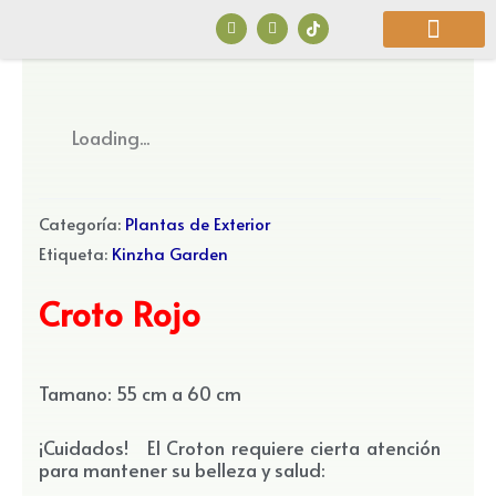
Ir
F
I
a
n
al
c
s
e
t
b
a
contenido
o
g
o
r
¿Quiénes Somos?
k
a
Loading...
m
Categoría:
Plantas de Exterior
Etiqueta:
Kinzha Garden
Croto Rojo
Tamano: 55 cm a 60 cm
¡Cuidados! El Croton requiere cierta atención
para mantener su belleza y salud: