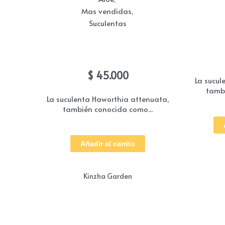
Mas vendidas
,
Suculentas
Suculen
Suculenta haworthia atenuata
$
45.000
La sucul
tambi
La suculenta Haworthia attenuata,
también conocida como...
Añadir al carrito
Kinzha Garden