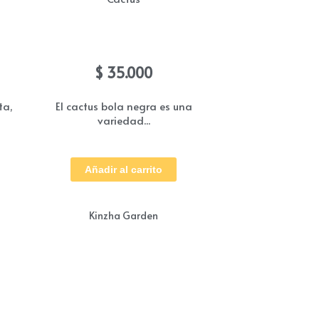
Coreano bola negra
ango
$
35.000
e
ecios:
ta,
El cactus bola negra es una
variedad...
esde
 25.000
te
asta
oducto
Añadir al carrito
 45.000
ne
tiples
Kinzha Garden
iantes.
ciones
eden
gir