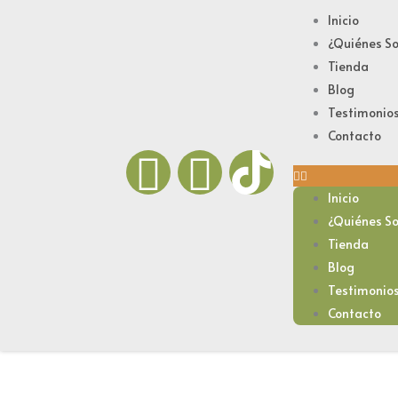
Ir
Inicio
al
¿Quiénes S
contenido
Tienda
Blog
Testimonio
Contacto
F
I
a
n
Inicio
¿Quiénes S
c
s
Tienda
Blog
e
t
Testimonio
Contacto
b
a
o
g