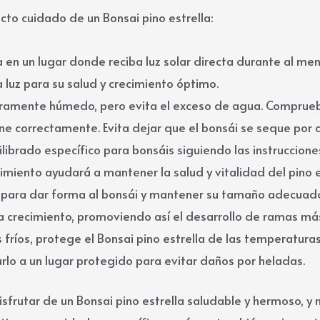
cto cuidado de un Bonsai pino estrella:
la en un lugar donde reciba luz solar directa durante al men
 luz para su salud y crecimiento óptimo.
eramente húmedo, pero evita el exceso de agua. Comprue
ne correctamente. Evita dejar que el bonsái se seque por 
uilibrado específico para bonsáis siguiendo las instrucciones
miento ayudará a mantener la salud y vitalidad del pino e
 para dar forma al bonsái y mantener su tamaño adecuado.
a crecimiento, promoviendo así el desarrollo de ramas m
 fríos, protege el Bonsai pino estrella de las temperaturas
arlo a un lugar protegido para evitar daños por heladas.
frutar de un Bonsai pino estrella saludable y hermoso, y 