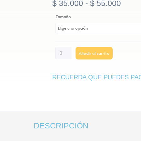
Rang
$
35.000
-
$
55.000
de
Bonsai
Tamaño
preci
Pino
desd
estrella
cantidad
$ 35.
hasta
Añadir al carrito
$ 55.
RECUERDA QUE PUEDES PA
DESCRIPCIÓN