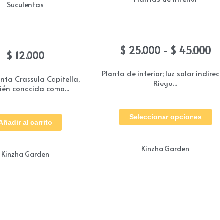
Suculentas
Aspidistra (Billete)
tas Crassula Capitella
R
$
25.000
-
$
45.000
$
12.000
d
pr
Planta de interior; luz solar indirec
enta Crassula Capitella,
Riego...
d
én conocida como...
$
Es
h
pr
Seleccionar opciones
$
Añadir al carrito
tie
múl
Kinzha Garden
var
Kinzha Garden
Las
op
se
pu
ele