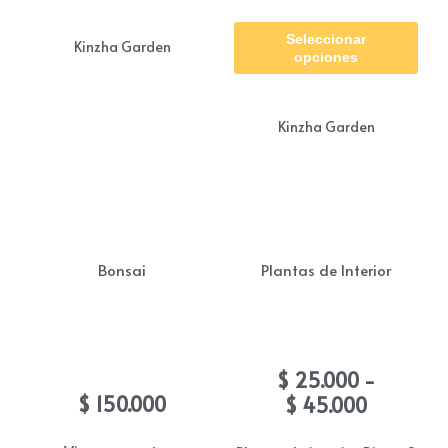
$ 3
Est
ha
Seleccionar
pro
$ 5
Kinzha Garden
opciones
tie
múl
Kinzha Garden
vari
Las
opc
se
pue
Bonsai
Plantas de Interior
eleg
en
Bonsai Bouganvilla
Violeta de los alpes
la
Blanco
Rango
$
25.000
-
pág
de
$
150.000
$
45.000
de
precios: