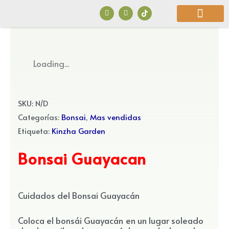
Ir
F
I
a
n
al
c
s
e
t
b
a
contenido
o
g
o
r
¿Quiénes Somos?
k
a
Loading...
m
SKU:
N/D
Categorías:
Bonsai
,
Mas vendidas
Etiqueta:
Kinzha Garden
Bonsai Guayacan
Cuidados del Bonsai Guayacán
Coloca el bonsái Guayacán en un lugar soleado