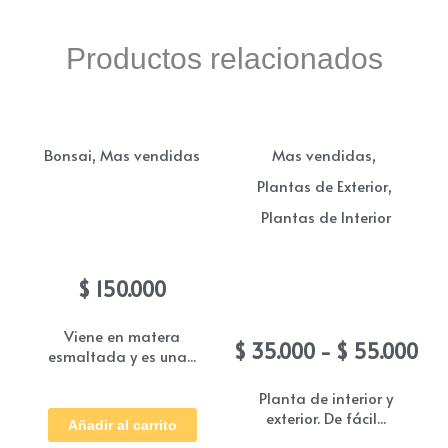
Productos relacionados
,
,
Bonsai
Mas vendidas
Mas vendidas
,
Plantas de Exterior
Plantas de Interior
Bonsai Bougainvilla
morado
Bonsai jade (Arbol del
$
150.000
dinero)
Viene en matera
Ra
$
35.000
-
$
55.000
esmaltada y es una...
de
pre
Planta de interior y
exterior. De fácil...
de
Añadir al carrito