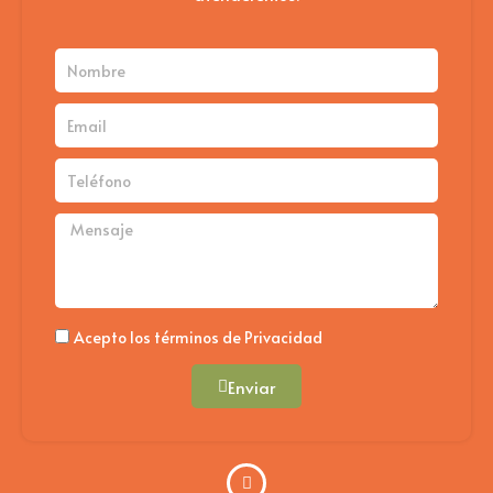
de
pro
Nombre
Email
Teléfono
Mensaje
Politica
Acepto los términos de Privacidad
Enviar