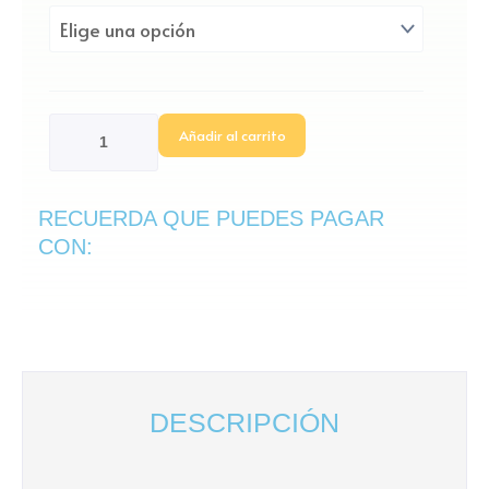
Guayacan
desde
cantidad
$ 35.000
hasta
$ 55.000
Añadir al carrito
RECUERDA QUE PUEDES PAGAR
CON:
DESCRIPCIÓN