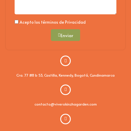
Politica
Acepto los términos de Privacidad
Enviar
Cra. 77 #8 b 53, Castilla, Kennedy, Bogotá, Cundinamarca
contacto@viverokinzhagarden.com