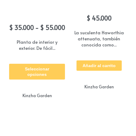
atenuata
Bonsai jade (Arbol del
dinero)
$
45.000
Rango
$
35.000
-
$
55.000
La suculenta Haworthia
de
attenuata, también
precios:
Planta de interior y
conocida como...
exterior. De fácil...
desde
$ 35.000
Este
hasta
Añadir al carrito
Seleccionar
producto
$ 55.000
opciones
tiene
Kinzha Garden
múltiples
Kinzha Garden
variantes.
Las
opciones
se