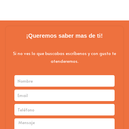
opc
pueden
se
elegir
pue
en
eleg
la
¡Queremos saber mas de ti!
en
página
la
de
Si no ves lo que buscabas escríbenos y con gusto te
pág
atenderemos.
producto
de
pro
Nombre
Email
Teléfono
Mensaje