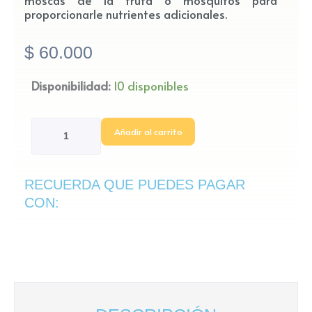
moscas de la fruta o mosquitos para
proporcionarle nutrientes adicionales.
$
60.000
Terrario
Disponibilidad:
10 disponibles
Drosera
Spatula
Añadir al carrito
cantidad
RECUERDA QUE PUEDES PAGAR
CON: