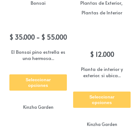
pueden
,
Bonsai
Plantas de Exterior
elegir
Plantas de Interior
en
Bonsai Pino estrella
la
Guinea Holandesa
Rango
$
35.000
-
$
55.000
página
(Besitos)
de
de
precios:
El Bonsai pino estrella es
$
12.000
una hermosa...
producto
desde
$ 35.000
Planta de interior y
Este
hasta
exterior. si ubica...
Seleccionar
producto
$ 55.000
opciones
Est
tiene
Seleccionar
pro
múltiples
opciones
Kinzha Garden
tie
variantes.
múl
Las
Kinzha Garden
vari
opciones
Las
se