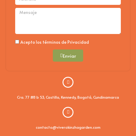
Mensaje
Politica
Acepto los términos de Privacidad
Enviar
Cra. 77 #8 b 53, Castilla, Kennedy, Bogotá, Cundinamarca
contacto@viverokinzhagarden.com