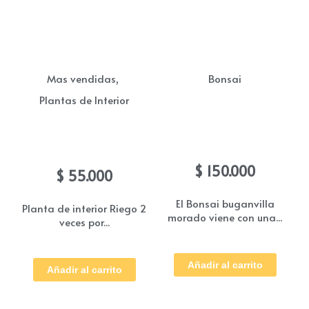
Las
opciones
se
pueden
,
Mas vendidas
Bonsai
elegir
Plantas de Interior
en
Bonsai Bugamvilla
la
Morado
Anturio Rojo
página
$
150.000
$
55.000
de
producto
El Bonsai buganvilla
Planta de interior Riego 2
morado viene con una...
veces por...
Añadir al carrito
Añadir al carrito