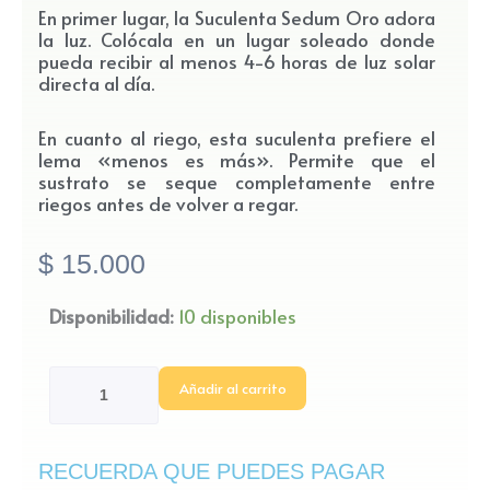
En primer lugar, la Suculenta Sedum Oro adora
la luz. Colócala en un lugar soleado donde
pueda recibir al menos 4-6 horas de luz solar
directa al día.
En cuanto al riego, esta suculenta prefiere el
lema «menos es más». Permite que el
sustrato se seque completamente entre
riegos antes de volver a regar.
$
15.000
Suculenta
Disponibilidad:
10 disponibles
Sedum
Oro
Añadir al carrito
cantidad
RECUERDA QUE PUEDES PAGAR