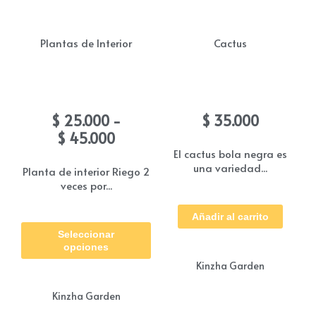
Plantas de Interior
Cactus
Violeta de los alpes
Coreano bola negra
Rango
$
25.000
-
$
35.000
de
$
45.000
precios:
El cactus bola negra es
una variedad...
desde
Planta de interior Riego 2
veces por...
$ 25.000
hasta
Este
Añadir al carrito
$ 45.000
Seleccionar
producto
opciones
tiene
Kinzha Garden
múltiples
Kinzha Garden
variantes.