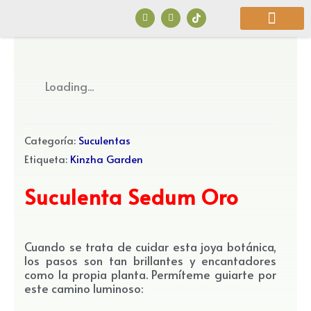
Ir
F
I
a
n
al
c
s
e
t
b
a
contenido
o
g
o
r
¿Quiénes Somos?
k
a
Loading...
m
Categoría:
Suculentas
Etiqueta:
Kinzha Garden
Suculenta Sedum Oro
Cuando se trata de cuidar esta joya botánica,
los pasos son tan brillantes y encantadores
como la propia planta. Permíteme guiarte por
este camino luminoso: