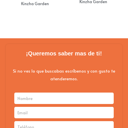
Kinzha Garden
Kinzha Garden
¡Queremos saber mas de ti!
Si no ves lo que buscabas escríbenos y con gusto te
atenderemos.
Nombre
Email
Teléfono