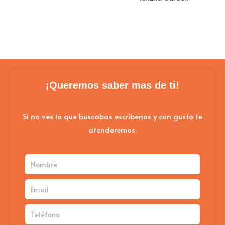
Las
opciones
se
pueden
elegir
en
¡Queremos saber mas de ti!
la
página
Si no ves lo que buscabas escríbenos y con gusto te
atenderemos.
de
producto
Nombre
Email
Teléfono