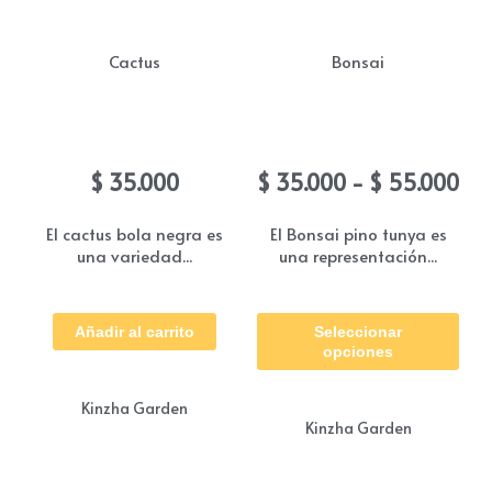
Cactus
Bonsai
Coreano bola negra
Bonsai Pino tunya
Ra
$
35.000
$
35.000
-
$
55.000
de
pre
El cactus bola negra es
El Bonsai pino tunya es
una variedad...
una representación...
de
$ 3
Est
ha
Añadir al carrito
Seleccionar
pro
$ 5
opciones
tie
múl
Kinzha Garden
Kinzha Garden
vari
Las