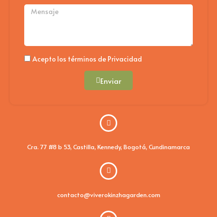
Mensaje
Politica
Acepto los términos de Privacidad
Enviar
Cra. 77 #8 b 53, Castilla, Kennedy, Bogotá, Cundinamarca
contacto@viverokinzhagarden.com