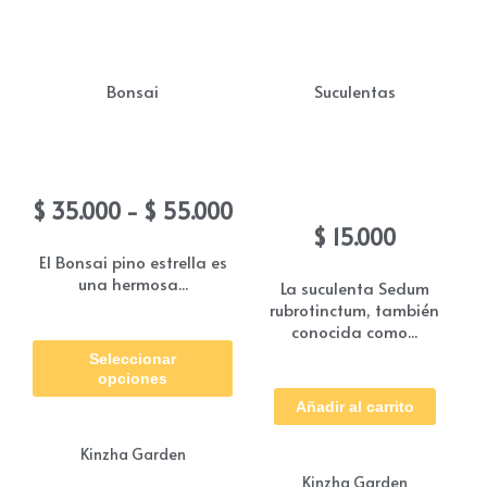
opc
se
pue
Bonsai
Suculentas
eleg
en
Bonsai Pino estrella
Suculenta sedum
la
rubrotinctum
Rango
$
35.000
-
$
55.000
pág
de
$
15.000
de
precios:
El Bonsai pino estrella es
una hermosa...
pro
desde
La suculenta Sedum
rubrotinctum, también
$ 35.000
Este
conocida como...
hasta
Seleccionar
producto
$ 55.000
opciones
tiene
Añadir al carrito
múltiples
Kinzha Garden
variantes.
Kinzha Garden