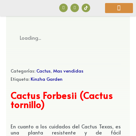
Ir
F
I
a
n
al
c
s
e
t
b
a
contenido
o
g
o
r
¿Quiénes Somos?
k
a
Loading...
m
Categorías:
Cactus
,
Mas vendidas
Etiqueta:
Kinzha Garden
Cactus Forbesii (Cactus
tornillo)
En cuanto a los cuidados del Cactus Texas, es
una planta resistente y de fácil