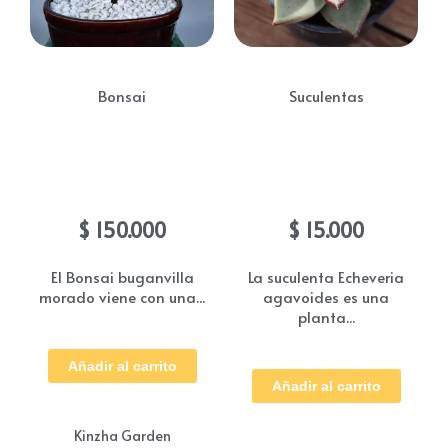
Bonsai
Suculentas
Bonsai Bugamvilla
Suculenta echeveria
Morado
agavoides
$
150.000
$
15.000
El Bonsai buganvilla
La suculenta Echeveria
morado viene con una...
agavoides es una
planta...
Añadir al carrito
Añadir al carrito
Kinzha Garden