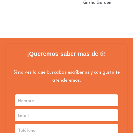
Kinzha Garden
¡Queremos saber mas de ti!
Si no ves lo que buscabas escríbenos y con gusto te
atenderemos.
Nombre
Email
Teléfono