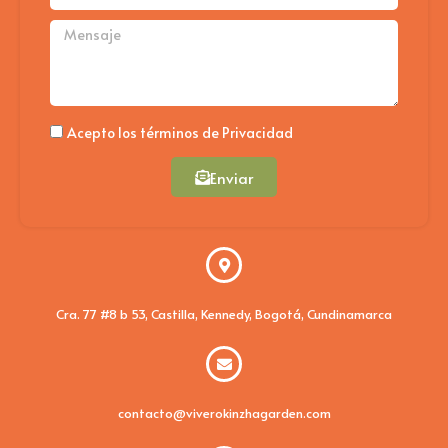
Mensaje
Politica
Acepto los términos de Privacidad
Enviar
Cra. 77 #8 b 53, Castilla, Kennedy, Bogotá, Cundinamarca
contacto@viverokinzhagarden.com