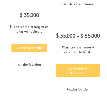
Plantas de Interior
Coreano bola negra
la
página
$
35.000
Bonsai jade (Arbol del
de
dinero)
El cactus bola negra es
producto
una variedad...
Ra
$
35.000
-
$
55.000
de
pre
Planta de interior y
Añadir al carrito
exterior. De fácil...
de
$ 3
Est
ha
Kinzha Garden
Seleccionar
pro
$ 5
opciones
tie
múl
Kinzha Garden
vari
Las
opc