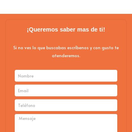
se
pue
eleg
¡Queremos saber mas de ti!
en
la
Si no ves lo que buscabas escríbenos y con gusto te
pág
atenderemos.
de
pro
Nombre
Email
Teléfono
Mensaje