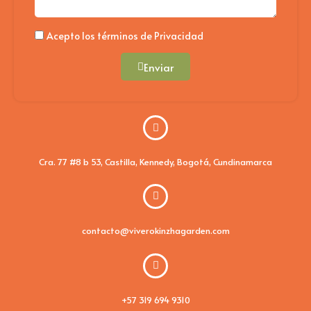
Politica
Acepto los términos de Privacidad
Enviar
Cra. 77 #8 b 53, Castilla, Kennedy, Bogotá, Cundinamarca
contacto@viverokinzhagarden.com
+57 319 694 9310