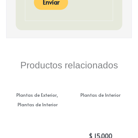
Productos relacionados
,
Plantas de Exterior
Plantas de Interior
Plantas de Interior
Peperomia Obtusifolia /
Cola de Ratòn
Guinea Holandesa
(Besitos)
$
15.000