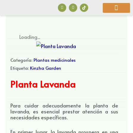
Ir
F
I
a
n
al
c
s
e
t
b
a
contenido
o
g
o
r
¿Quiénes Somos?
k
a
Loading...
m
Categoría:
Plantas medicinales
Etiqueta:
Kinzha Garden
Planta Lavanda
Para cuidar adecuadamente la planta de
lavanda, es esencial prestar atención a sus
necesidades específicas.
En primer lugar, la lavanda prospera en una