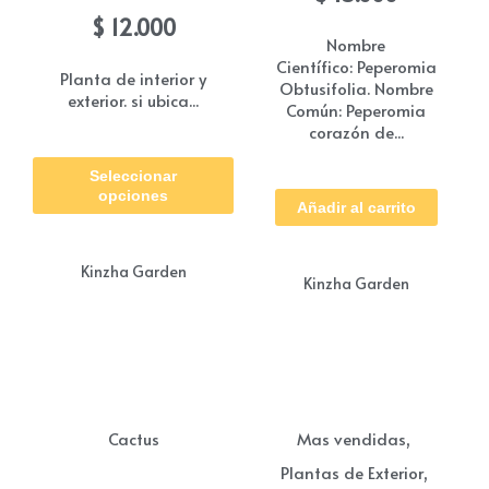
$
12.000
Nombre
Científico: Peperomia
Planta de interior y
Obtusifolia. Nombre
exterior. si ubica...
Común: Peperomia
corazón de...
Este
Seleccionar
producto
opciones
Añadir al carrito
tiene
múltiples
Kinzha Garden
variantes.
Kinzha Garden
Las
opciones
se
pueden
,
Cactus
Mas vendidas
elegir
,
Plantas de Exterior
en