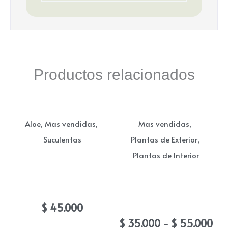
Productos relacionados
,
,
,
Aloe
Mas vendidas
Mas vendidas
,
Suculentas
Plantas de Exterior
Plantas de Interior
Suculenta haworthia
atenuata
Bonsai jade (Arbol del
dinero)
$
45.000
Ra
$
35.000
-
$
55.000