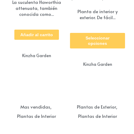
La suculenta Haworthia
de
attenuata, también
pre
Planta de interior y
conocida como...
exterior. De fácil...
de
$ 3
Est
ha
Añadir al carrito
Seleccionar
pro
$ 5
opciones
tie
Kinzha Garden
múl
Kinzha Garden
vari
Las
opc
se
pue
,
,
Mas vendidas
Plantas de Exterior
eleg
Plantas de Interior
Plantas de Interior
en
la