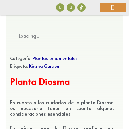
Ir
F
I
a
n
al
c
s
e
t
b
a
contenido
o
g
o
r
¿Quiénes Somos?
k
a
Loading...
m
Categoría:
Plantas ornamentales
Etiqueta:
Kinzha Garden
Planta Diosma
En cuanto a los cuidados de la planta Diosma,
es necesario tener en cuenta algunas
consideraciones esenciales:
En primer lugar, la Diosma prefiere una