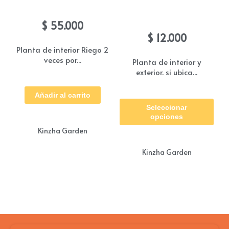
Anturio Rojo
Guinea Holandesa
pág
(Besitos)
$
55.000
de
$
12.000
pro
Planta de interior Riego 2
veces por...
Planta de interior y
exterior. si ubica...
Est
Añadir al carrito
Seleccionar
pro
opciones
tie
Kinzha Garden
múl
Kinzha Garden
vari
Las
opc
se
pue