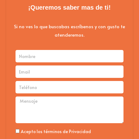
eleg
¡Queremos saber mas de ti!
en
la
Si no ves lo que buscabas escríbenos y con gusto te
pág
atenderemos.
de
pro
Nombre
Email
Teléfono
Mensaje
Politica
Acepto los términos de Privacidad