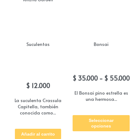
Suculentas
Bonsai
Suculentas Crassula
Bonsai Pino estrella
Capitella
Ra
$
35.000
-
$
55.000
de
$
12.000
pre
El Bonsai pino estrella es
una hermosa...
de
La suculenta Crassula
Capitella, también
$ 3
Est
conocida como...
ha
Seleccionar
pro
$ 5
opciones
tie
Añadir al carrito