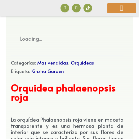
Ir
F
I
a
n
al
c
s
e
t
b
a
contenido
o
g
o
r
¿Quiénes Somos?
k
a
Loading...
m
Categorías:
Mas vendidas
,
Orquideas
Etiqueta:
Kinzha Garden
Orquidea phalaenopsis
roja
La orquídea Phalaenopsis roja viene en maceta
transparente y es una hermosa planta de
interior que se caracteriza por sus flores de
color rojo intenso y brillante. Sus flores tienen