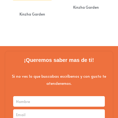
múl
Kinzha Garden
vari
Kinzha Garden
Las
opc
se
pue
eleg
en
¡Queremos saber mas de ti!
la
pág
Si no ves lo que buscabas escríbenos y con gusto te
atenderemos.
de
pro
Nombre
Email