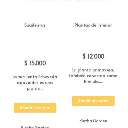
Suculentas
Plantas de Interior
Suculenta echeveria
Planta primavera
agavoides
$
12.000
$
15.000
La planta primavera,
también conocida como
La suculenta Echeveria
Primula,...
agavoides es una
planta...
Añadir al carrito
Añadir al carrito
Kinzha Garden
Kinzha Garden