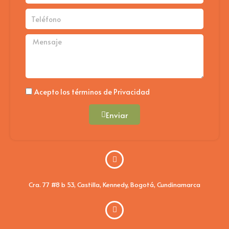
Teléfono
Mensaje
Politica
Acepto los términos de Privacidad
Enviar
Cra. 77 #8 b 53, Castilla, Kennedy, Bogotá, Cundinamarca