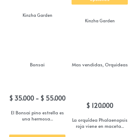
tie
múl
Kinzha Garden
Kinzha Garden
vari
Las
opc
se
pue
,
Bonsai
Mas vendidas
Orquideas
eleg
en
Bonsai Pino estrella
Orquidea phalaenopsis
la
roja
Rango
$
35.000
-
$
55.000
pág
de
$
120.000
de
precios:
El Bonsai pino estrella es
una hermosa...
pro
desde
La orquídea Phalaenopsis
roja viene en maceta...
$ 35.000
Este
hasta