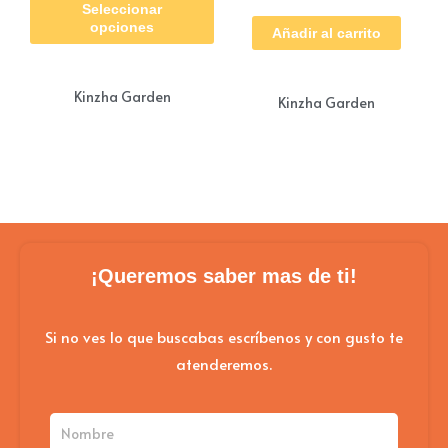
Seleccionar
producto
$ 55.000
opciones
Añadir al carrito
tiene
múltiples
Kinzha Garden
Kinzha Garden
variantes.
Las
opciones
se
pueden
elegir
¡Queremos saber mas de ti!
en
la
Si no ves lo que buscabas escríbenos y con gusto te
página
atenderemos.
de
producto
Nombre