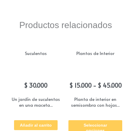
Productos relacionados
Suculentas
Plantas de Interior
Jardín Suculentas
Calathea Papel
Ra
$
30.000
$
15.000
-
$
45.000
de
pre
Un jardín de suculentas
Planta de interior en
en una maceta...
semisombra con hojas...
des
$ 1
Est
has
Añadir al carrito
Seleccionar
pro
$ 4
opciones