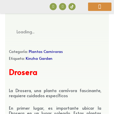
Ir
F
I
a
n
al
c
s
e
t
b
a
contenido
o
g
o
r
¿Quiénes Somos?
k
a
Loading...
m
Categoría:
Plantas Carnivoras
Etiqueta:
Kinzha Garden
Drosera
La Drosera, una planta carnívora fascinante,
requiere cuidados específicos
En primer lugar, es importante ubicar la
Drosera en un lugar soleado. Estas plantas