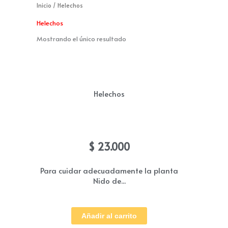
Inicio
/ Helechos
o
r
Helechos
k
a
Mostrando el único resultado
m
Helechos
Nido de Ave
$
23.000
Para cuidar adecuadamente la planta
Nido de...
Añadir al carrito