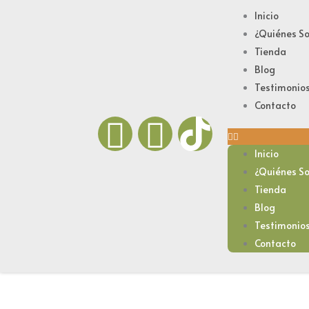
Ir
Inicio
al
¿Quiénes S
contenido
Tienda
Blog
Testimonio
Contacto
F
I
a
n
Inicio
¿Quiénes S
c
s
Tienda
Blog
e
t
Testimonio
Contacto
b
a
o
g