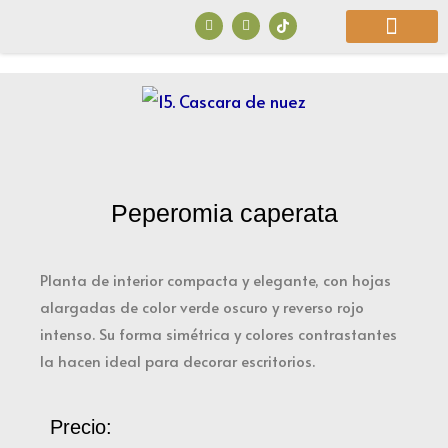
Ir
F
I
a
n
al
c
s
e
t
b
a
contenido
o
g
o
r
¿Quiénes Somos?
k
a
m
Peperomia caperata
Planta de interior compacta y elegante, con hojas
alargadas de color verde oscuro y reverso rojo
intenso. Su forma simétrica y colores contrastantes
la hacen ideal para decorar escritorios.
Precio: