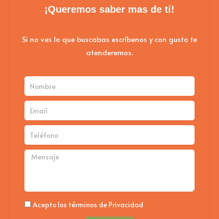
¡Queremos saber mas de ti!
Si no ves lo que buscabas escríbenos y con gusto te
atenderemos.
Nombre
Email
Teléfono
Mensaje
Politica
Acepto los términos de Privacidad