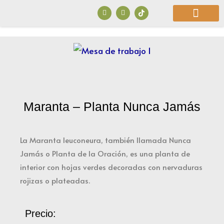
Ir
F
I
a
n
al
c
s
e
t
b
a
contenido
o
g
o
r
¿Quiénes Somos?
k
a
m
Maranta – Planta Nunca Jamás
La Maranta leuconeura, también llamada Nunca
Jamás o Planta de la Oración, es una planta de
interior con hojas verdes decoradas con nervaduras
rojizas o plateadas.
Precio: