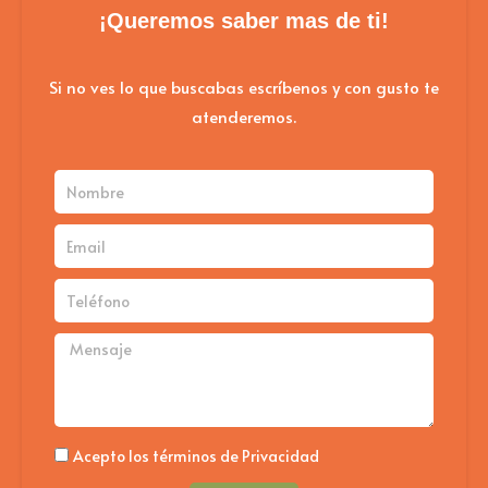
¡Queremos saber mas de ti!
Si no ves lo que buscabas escríbenos y con gusto te
atenderemos.
Nombre
Email
Teléfono
Mensaje
Politica
Acepto los términos de Privacidad