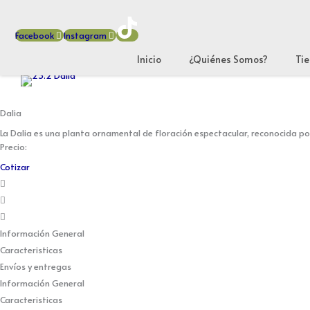
Ir
al
Facebook
Instagram
contenido
Inicio
¿Quiénes Somos?
Ti
Dalia
La Dalia es una planta ornamental de floración espectacular, reconocida p
Precio:
Cotizar
Información General
Caracteristicas
Envíos y entregas
Información General
Caracteristicas