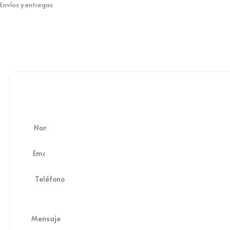
Envíos y entregas
Nombre
Email
Teléfono
Mensaje