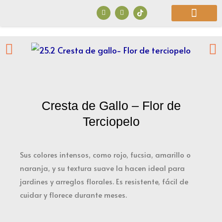
Ir
F
I
a
n
al
c
s
e
t
b
a
contenido
o
g
o
r
¿Quiénes Somos?
k
a
m
Cresta de Gallo – Flor de
Terciopelo
Sus colores intensos, como rojo, fucsia, amarillo o
naranja, y su textura suave la hacen ideal para
jardines y arreglos florales. Es resistente, fácil de
cuidar y florece durante meses.