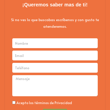
¡Queremos saber mas de ti!
Si no ves lo que buscabas escríbenos y con gusto te
atenderemos.
Nombre
Email
Teléfono
Mensaje
Politica
Acepto los términos de Privacidad