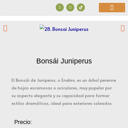
Ir
F
I
a
n
al
c
s
e
t
b
a
contenido
o
g
o
r
¿Quiénes Somos?
k
a
m
Bonsái Juniperus
El Bonsái de Juniperus, o Enebro, es un árbol perenne
de hojas escamosas o aciculares, muy popular por
su aspecto elegante y su capacidad para formar
estilos dramáticos, ideal para exteriores soleados
Precio: