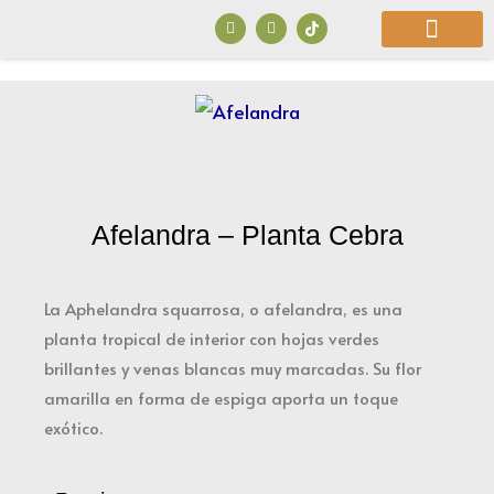
Ir
F
I
a
n
al
c
s
e
t
b
a
contenido
o
g
o
r
¿Quiénes Somos?
k
a
m
Afelandra – Planta Cebra
La Aphelandra squarrosa, o afelandra, es una
planta tropical de interior con hojas verdes
brillantes y venas blancas muy marcadas. Su flor
amarilla en forma de espiga aporta un toque
exótico.