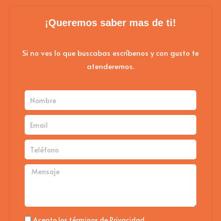
¡Queremos saber mas de ti!
Si no ves lo que buscabas escríbenos y con gusto te
atenderemos.
Nombre
Email
Teléfono
Mensaje
Politica
Acepto los términos de Privacidad