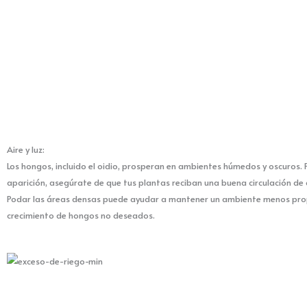
o
r
k
a
m
Aire y luz:
Los hongos, incluido el oidio, prosperan en ambientes húmedos y oscuros. 
aparición, asegúrate de que tus plantas reciban una buena circulación de ai
Podar las áreas densas puede ayudar a mantener un ambiente menos prop
crecimiento de hongos no deseados.