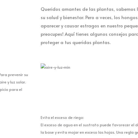
Queridos amantes de las plantas, sabemos l
su salud y bienestar. Pero a veces, los hongo
aparecer y causar estragos en nuestro pequeñ
preocupes! Aquí tienes algunos consejos para 
proteger a tus queridas plantas.
Para prevenir su
re y luz solar.
icio para el
Evita el exceso de riego:
El exceso de agua en el sustrato puede favorecer el de
la base y evita mojar en exceso las hojas. Una regla g