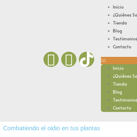
Ir
Inicio
al
¿Quiénes S
contenido
Tienda
Blog
Testimonio
Contacto
F
I
a
n
Inicio
¿Quiénes S
c
s
Tienda
Blog
e
t
Testimonio
Contacto
b
a
Combatiendo el oidio en tus plantas
o
g