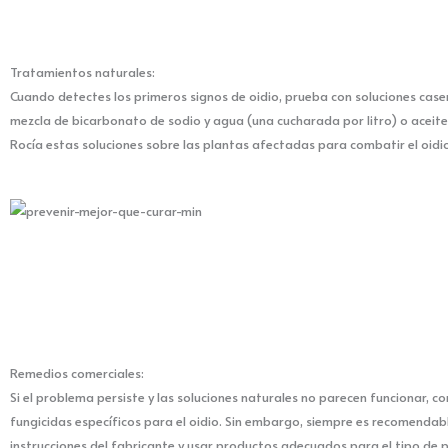
Tratamientos naturales:
Cuando detectes los primeros signos de oidio, prueba con soluciones cas
mezcla de bicarbonato de sodio y agua (una cucharada por litro) o aceite
Rocía estas soluciones sobre las plantas afectadas para combatir el oidi
Remedios comerciales:
Si el problema persiste y las soluciones naturales no parecen funcionar, co
fungicidas específicos para el oidio. Sin embargo, siempre es recomendabl
instrucciones del fabricante y usar productos adecuados para el tipo de pl